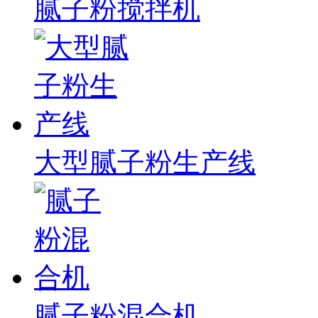
腻子粉搅拌机
大型腻子粉生产线
腻子粉混合机