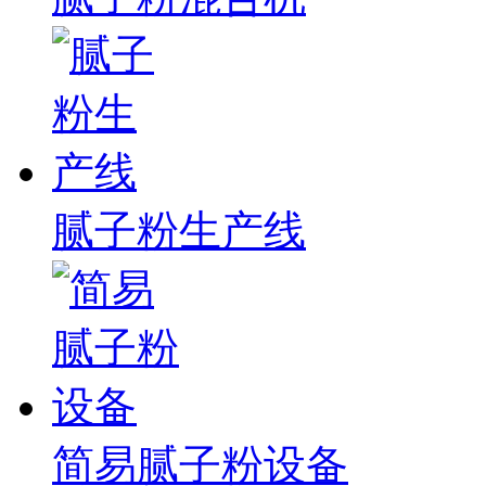
腻子粉生产线
简易腻子粉设备