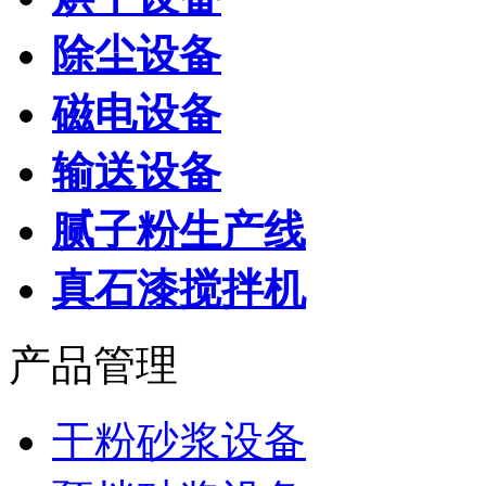
除尘设备
磁电设备
输送设备
腻子粉生产线
真石漆搅拌机
产品管理
干粉砂浆设备