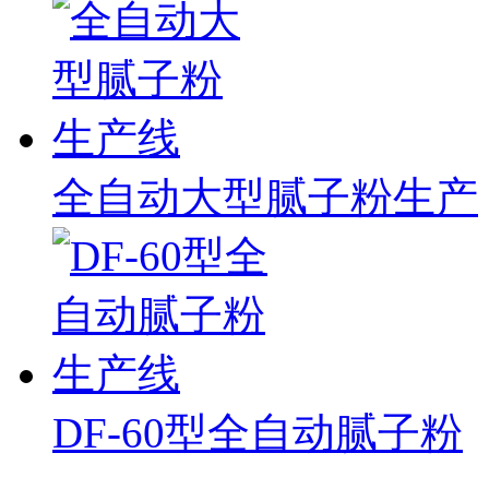
全自动大型腻子粉生产
DF-60型全自动腻子粉