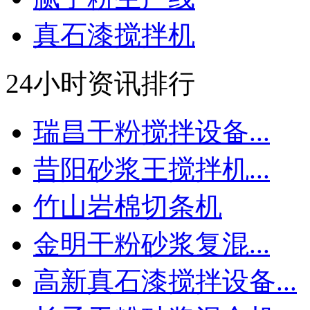
真石漆搅拌机
24小时资讯排行
瑞昌干粉搅拌设备...
昔阳砂浆王搅拌机...
竹山岩棉切条机
金明干粉砂浆复混...
高新真石漆搅拌设备...