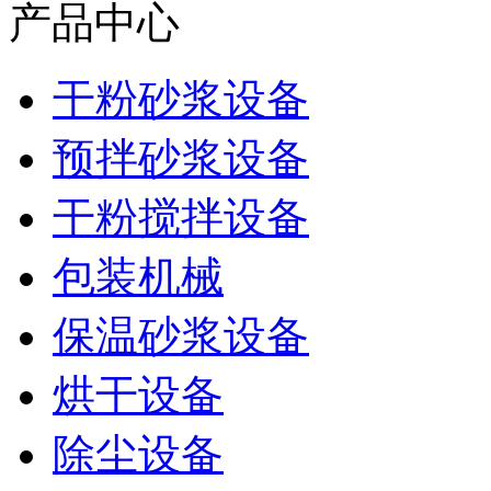
产品中心
干粉砂浆设备
预拌砂浆设备
干粉搅拌设备
包装机械
保温砂浆设备
烘干设备
除尘设备