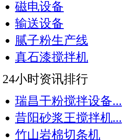
磁电设备
输送设备
腻子粉生产线
真石漆搅拌机
24小时资讯排行
瑞昌干粉搅拌设备...
昔阳砂浆王搅拌机...
竹山岩棉切条机