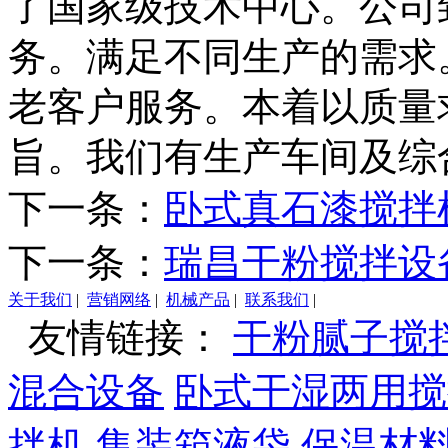
了国家级技术中心。公司
务。满足不同生产的需求
老客户服务。本着以质量
旨。我们有生产车间及综
下一条：
卧式真石漆搅拌
下一条：
瑞昌干粉搅拌设
关于我们
|
营销网络
|
机械产品
|
联系我们
|
友情链接：
干粉腻子搅
混合设备
卧式干湿两用搅
拌机
集装箱液袋
保温材