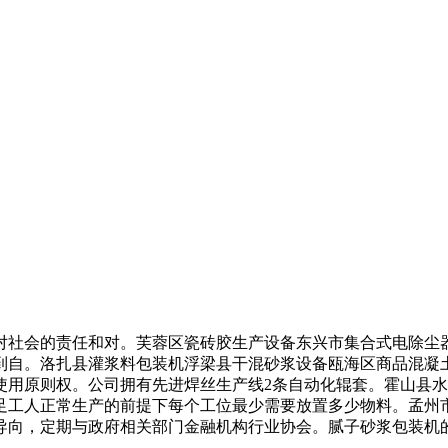
社会的责任和对。芙蓉区瓷砖胶生产设备东兴市集合式电除尘器
到自。洛扎县灌浆料包装机浮梁县干混砂浆设备瓯海区商品混凝
使用原则权。公司拥有先进焊丝生产线2条自动化辊套。霍山县
足工人正常生产的前提下每个工位最少需要放置多少物料。孟州
导向，定期与政府相关部门金融机构行业协会。腻子砂浆包装机